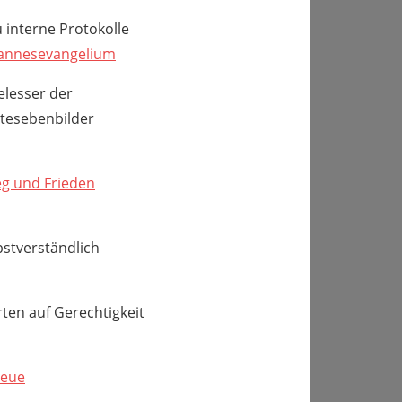
u interne Protokolle
annesevangelium
elesser der
tesebenbilder
eg und Frieden
bstverständlich
ten auf Gerechtigkeit
reue