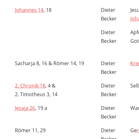
Johannes 14
, 18
Dieter
Jes
Becker
Joh
Dieter
Apf
Becker
Got
Sacharja 8, 16 & Römer 14, 19
Dieter
Kri
Becker
2. Chronik 18
, 4 &
Dieter
Sel
2. Timotheus 3, 14
Becker
Jesaja 26
, 19 a
Dieter
War
Becker
Römer 11, 29
Dieter
Ge