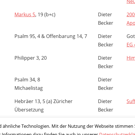
Neu
Markus 5
, 19 (b+c)
Dieter
200
Becker
Ap
Psalm 95, 4 & Offenbarung 14, 7
Dieter
Got
Becker
EG 
Philipper 3, 20
Dieter
Him
Becker
Psalm 34, 8
Dieter
Michaelistag
Becker
Hebräer 13, 5 (a) Züricher
Dieter
Suf
Übersetzung
Becker
n
d ähnliche Technologien. Mit der Nutzung der Webseite stimmen 
 Informationen dazu finden Sie auch in unserer
Datenschutzerkl