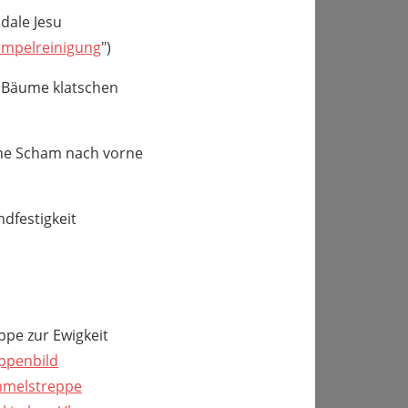
dale Jesu
empelreinigung
")
 Bäume klatschen
e Scham nach vorne
ndfestigkeit
ppe zur Ewigkeit
ppenbild
melstreppe