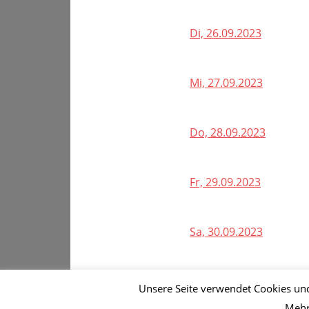
Di, 26.09.2023
Mi, 27.09.2023
Do, 28.09.2023
Fr, 29.09.2023
Sa, 30.09.2023
1 bis 30 von 30 Einträge
Unsere Seite verwendet Cookies un
Mehr