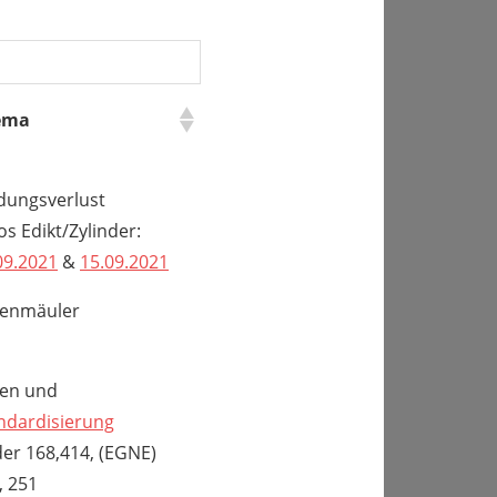
ema
dungsverlust
os Edikt/Zylinder:
09.2021
&
15.09.2021
enmäuler
en und
ndardisierung
der 168,414, (EGNE)
, 251