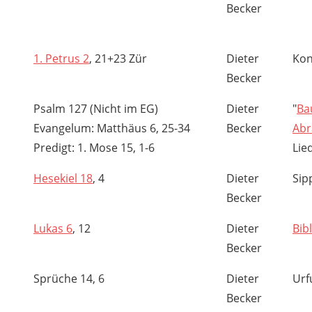
Becker
1. Petrus 2
, 21+23 Zür
Dieter
Kon
Becker
Psalm 127 (Nicht im EG)
Dieter
"
Ba
Evangelum: Matthäus 6, 25-34
Becker
Abr
Predigt: 1. Mose 15, 1-6
Lie
Hesekiel 18
, 4
Dieter
Sip
Becker
Lukas 6
, 12
Dieter
Bib
Becker
Sprüche 14, 6
Dieter
Urf
Becker