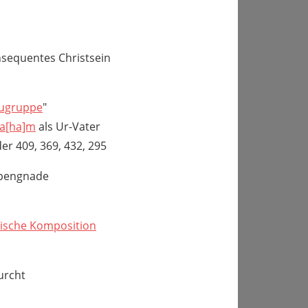
sequentes Christsein
ugruppe
"
a[ha]m
als Ur-Vater
der 409, 369, 432, 295
pengnade
lische Komposition
urcht