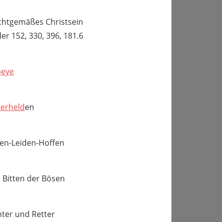
ichtgemäßes Christsein
der 152, 330, 396, 181.6
eye
erheld
en
en-Leiden-Hoffen
 Bitten der Bösen
hter und Retter