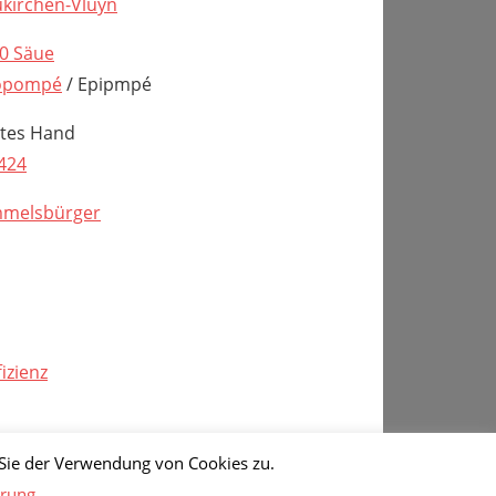
kirchen-Vluyn
0 Säue
opompé
/ Epipmpé
tes Hand
424
melsbürger
fizienz
❮
1
❯
Sie der Verwendung von Cookies zu.
ärung
.