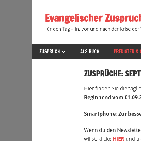
Zum
Inhalt
Evangelischer Zuspruc
springen
für den Tag – in, vor und nach der Krise der
ZUSPRUCH
ALS BUCH
PREDIGTEN & 
ZUSPRÜCHE: SEP
Hier finden Sie die täg
Beginnend vom
01.09.
Smartphone: Zur besse
Wenn du den Newsletter
willst, klicke
HIER
und tr